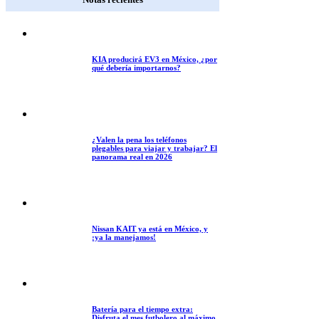
KIA producirá EV3 en México, ¿por
qué debería importarnos?
¿Valen la pena los teléfonos
plegables para viajar y trabajar? El
panorama real en 2026
Nissan KAIT ya está en México, y
¡ya la manejamos!
Batería para el tiempo extra:
Disfruta el mes futbolero al máximo