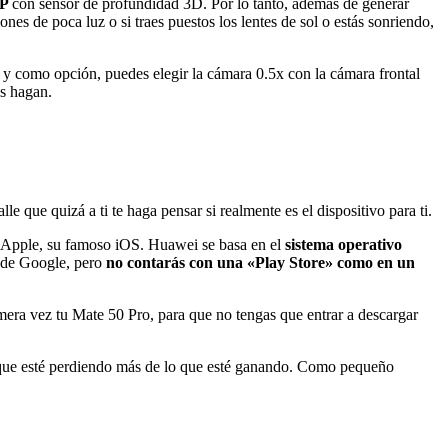
MP
con sensor de profundidad 3D. Por lo tanto, además de generar
nes de poca luz o si traes puestos los lentes de sol o estás sonriendo,
 y como opción, puedes elegir la cámara 0.5x con la cámara frontal
as hagan.
e que quizá a ti te haga pensar si realmente es el dispositivo para ti.
e Apple, su famoso iOS. Huawei se basa en el
sistema operativo
 de Google, pero
no contarás con una «Play Store» como en un
mera vez tu Mate 50 Pro, para que no tengas que entrar a descargar
o que esté perdiendo más de lo que esté ganando. Como pequeño