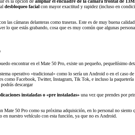
lar es la opción de
ampliar el encuadre de la cámara frontal de 13
al
desbloqueo facial
con mayor exactitud y rapidez (incluso en condicio
con las cámaras delanteras como traseras. Este es de muy buena calidad
no ver lo que estás grabando, cosa que es muy común que algunas person
o
 puedo encontrar en el Mate 50 Pro, existe un pequeño, pequeñísimo detall
stema operativo «tradicional» como lo sería un Android o en el caso d
s como Facebook, Twitter, Instagram, Tik Tok, e incluso la paquetería
podrás descargar
licaciones instaladas o «pre instaladas»
una vez que prendes por pri
ir un Mate 50 Pro como su próxima adquisición, en lo personal no sient
o en nuestro vehículo con esta función, ya que no es Android.