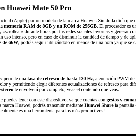
a en Huawei Mate 50 Pro
actual (Apple) por un modelo de la marca Huawei. Sin duda diría que el 
na
memoria RAM de 8GB y un ROM de 256GB.
El procesador es 
scrollear» durante horas por tus redes sociales favoritas y generar cont
un uso intenso, pero en caso de disminuir la cantidad de tiempo y de a
e de 66W
, podrás seguir utilizándolo en menos de una hora ya que se 
y permite una
tasa de refresco de hasta 120 Hz
, atenuación PWM de a
olor y permitiendo elegir diferentes actualizaciones de refresco para di
estéreo
te envolverá por completo, veas el contenido que veas.
 puedes tener con este dispositivo, ya que cuentas con
gestos y coma
a marca Huawei, podrás transmitir mediante
Huawei Share
la pantalla 
ealmente es una herramienta para los más productivos!