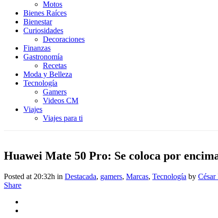
Motos
Bienes Raíces
Bienestar
Curiosidades
Decoraciones
Finanzas
Gastronomía
Recetas
Moda y Belleza
Tecnología
Gamers
Videos CM
Viajes
Viajes para ti
Huawei Mate 50 Pro: Se coloca por encima
Posted at 20:32h
in
Destacada
,
gamers
,
Marcas
,
Tecnología
by
César
Share