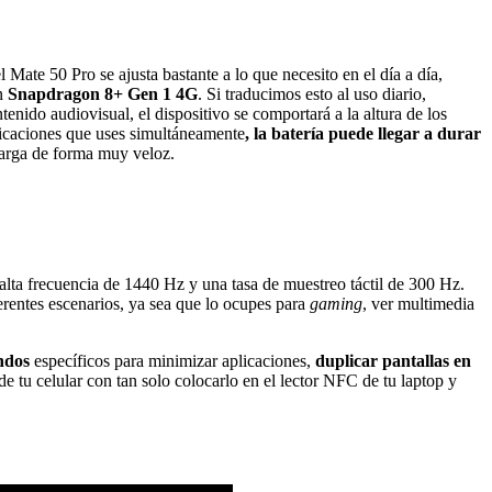
Mate 50 Pro se ajusta bastante a lo que necesito en el día a día,
un
Snapdragon 8+ Gen 1 4G
. Si traducimos esto al uso diario,
enido audiovisual, el dispositivo se comportará a la altura de los
plicaciones que uses simultáneamente
, la batería puede llegar a durar
carga de forma muy veloz.
lta frecuencia de 1440 Hz y una tasa de muestreo táctil de 300 Hz.
ferentes escenarios, ya sea que lo ocupes para
gaming
, ver multimedia
ndos
específicos para minimizar aplicaciones,
duplicar pantallas en
de tu celular con tan solo colocarlo en el lector NFC de tu laptop y