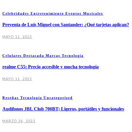
Celebridades
Entretenimiento
Eventos
Musicales
Preventa de Luis Miguel con Santander: ¿Qué tarjetas aplican?
MAYO 11, 2023
Celulares
Destacada
Marcas
Tecnología
realme C55: Precio accesible y mucha tecnología
MAYO 11, 2023
Reseñas
Tecnología
Uncategorized
Audífonos JBL Club 700BT; Ligeros, portátiles y funcionales
MARZO 26, 2023