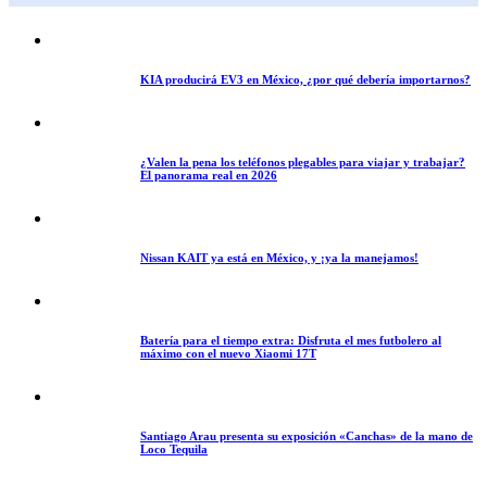
KIA producirá EV3 en México, ¿por qué debería importarnos?
¿Valen la pena los teléfonos plegables para viajar y trabajar?
El panorama real en 2026
Nissan KAIT ya está en México, y ¡ya la manejamos!
Batería para el tiempo extra: Disfruta el mes futbolero al
máximo con el nuevo Xiaomi 17T
Santiago Arau presenta su exposición «Canchas» de la mano de
Loco Tequila