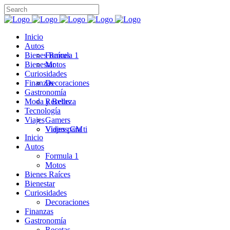
Inicio
Autos
Bienes Raíces
Formula 1
Bienestar
Motos
Curiosidades
Finanzas
Decoraciones
Gastronomía
Moda y Belleza
Recetas
Tecnología
Viajes
Gamers
Videos CM
Viajes para ti
Inicio
Autos
Formula 1
Motos
Bienes Raíces
Bienestar
Curiosidades
Decoraciones
Finanzas
Gastronomía
Recetas