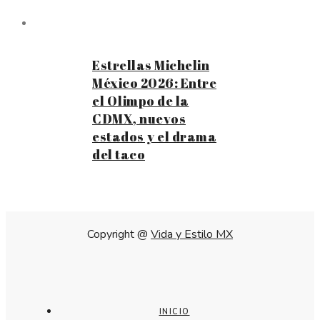
Estrellas Michelin
México 2026: Entre
el Olimpo de la
CDMX, nuevos
estados y el drama
del taco
Copyright @
Vida y Estilo MX
INICIO