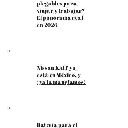
plegables para
viajar y trabajar?
El panorama real
en 2026
Nissan KAIT ya
está en México, y
¡ya la manejamos!
Batería para el