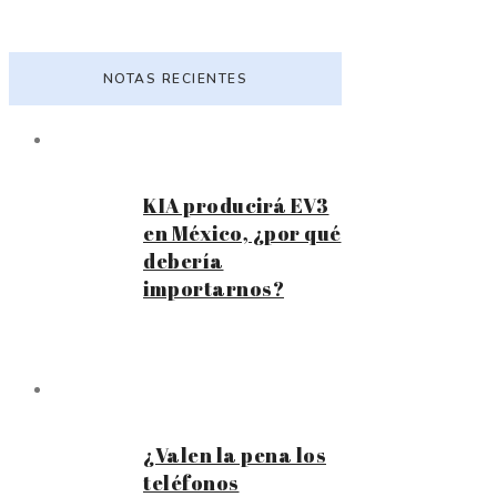
NOTAS RECIENTES
KIA producirá EV3
en México, ¿por qué
debería
importarnos?
¿Valen la pena los
teléfonos