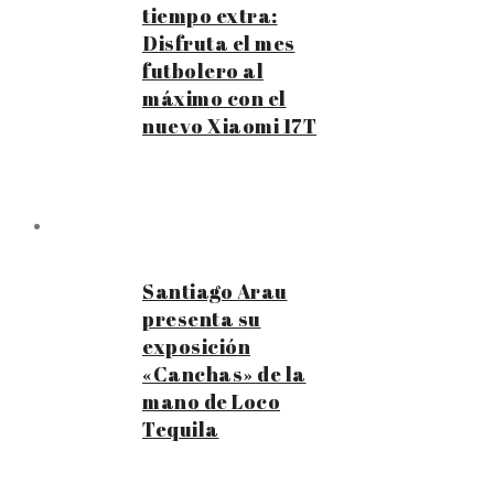
tiempo extra:
Disfruta el mes
futbolero al
máximo con el
nuevo Xiaomi 17T
Santiago Arau
presenta su
exposición
«Canchas» de la
mano de Loco
Tequila