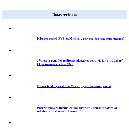
Notas recientes
KIA producirá EV3 en México, ¿por qué debería importarnos?
¿Valen la pena los teléfonos plegables para viajar y trabajar?
El panorama real en 2026
Nissan KAIT ya está en México, y ¡ya la manejamos!
Batería para el tiempo extra: Disfruta el mes futbolero al
máximo con el nuevo Xiaomi 17T