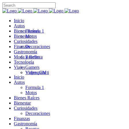
Inicio
Autos
Bienes Raíces
Formula 1
Bienestar
Motos
Curiosidades
Finanzas
Decoraciones
Gastronomía
Moda y Belleza
Recetas
Tecnología
Viajes
Gamers
Videos CM
Viajes para ti
Inicio
Autos
Formula 1
Motos
Bienes Raíces
Bienestar
Curiosidades
Decoraciones
Finanzas
Gastronomía
Recetas