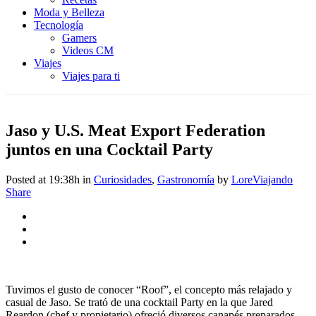
Moda y Belleza
Tecnología
Gamers
Videos CM
Viajes
Viajes para ti
Jaso y U.S. Meat Export Federation
juntos en una Cocktail Party
Posted at 19:38h
in
Curiosidades
,
Gastronomía
by
LoreViajando
Share
Tuvimos el gusto de conocer “Roof”, el concepto más relajado y
casual de Jaso. Se trató de una cocktail Party en la que Jared
Reardon (chef y propietario) ofreció diversos canapés preparados