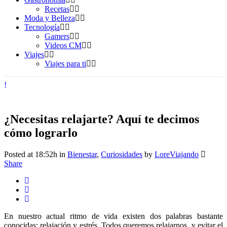
Recetas
Moda y Belleza
Tecnología
Gamers
Videos CM
Viajes
Viajes para ti
¿Necesitas relajarte? Aquí te decimos
cómo lograrlo
Posted at 18:52h
in
Bienestar
,
Curiosidades
by
LoreViajando
Share
En nuestro actual ritmo de vida existen dos palabras bastante
conocidas: relajación y estrés. Todos queremos relajarnos, y evitar el