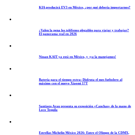
KIA producirá EV3 en México, ¿por qué debería importarnos?
¿Valen la pena los teléfonos plegables para viajar y trabajar?
El panorama real en 2026
Nissan KAIT ya está en México, y ¡ya la manejamos!
Batería para el tiempo extra: Disfruta el mes futbolero al
máximo con el nuevo Xiaomi 17T
Santiago Arau presenta su exposición «Canchas» de la mano de
Loco Tequila
Estrellas Michelin México 2026: Entre el Olimpo de la CDMX,