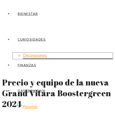
BIENESTAR
CURIOSIDADES
Decoraciones
FINANZAS
Precio y equipo de la nueva
Grand Vitara Boostergreen
GASTRONOMÍA
2024
Recetas