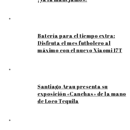
Batería para el tiempo extra:
Disfruta el mes futbolero al
máximo con el nuevo Xiaomi 17T
Santiago Arau presenta su
exposición «Canchas» de la mano
de Loco Tequila