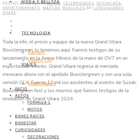
MODA Y BELLEZA
POSTED AT 10:28H
IN
AUTOS
,
CELEBRIDADES
,
DESTACADA
,
ENTRETENIMIENTO
,
MARCAS
,
MUSICALES
BY
LOREVIAJANDO
SHARE
TECNOLOGÍA
Toda la info, el precio y equipo de la nueva Grand Vitara
Boostergreen, lo tenemos aquí. Fuimos testigos de su
Gamers
lanzamiento en la Arena México de la mano de OV7 en un
Videos CM
VIAJES
espectacular evento. Grand Vitara regresa al mercado
mexicano ahora con el apellido Boostergreen y con una sola
versión GLX. Fueron 12 mil los asistentes al evento de Suzuki
Viajes para ti
INICIO
Boostergreen fest y los mismos que fuimos testigos de la
AUTOS
revelación de Grand Vitara 2024.
FORMULA 1
MOTOS
BIENES RAÍCES
BIENESTAR
CURIOSIDADES
DECORACIONES