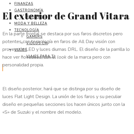
FINANZAS
GASTRONOMÍA
El exterior de Grand Vitara
RECETAS
MODA Y BELLEZA
TECNOLOGÍA
En la parte frontal se destaca por sus faros discretos pero
GAMERS
potentes con tecnología en faros de All Day visión con
VIDEOS CM
proyección LED y luces diurnas DRL. El diseño de la parrilla lo
VIAJES
hace ver novedoso, con el
look
de la marca pero con
VIAJES PARA TI
personalidad propia.
El diseño posterior, hará que se distinga por su diseño de
luces Flat Light Design. La unión de los faros y su peculiar
diseño en pequeñas secciones los hacen únicos junto con la
«S» de Suzuki y el nombre del modelo.