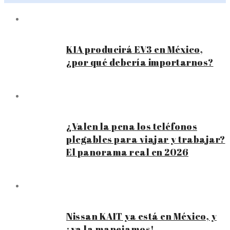
KIA producirá EV3 en México,
¿por qué debería importarnos?
¿Valen la pena los teléfonos
plegables para viajar y trabajar?
El panorama real en 2026
Nissan KAIT ya está en México, y
¡ya la manejamos!