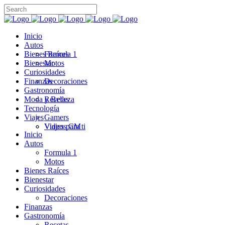
Inicio
Autos
Bienes Raíces
Formula 1
Bienestar
Motos
Curiosidades
Finanzas
Decoraciones
Gastronomía
Moda y Belleza
Recetas
Tecnología
Viajes
Gamers
Videos CM
Viajes para ti
Inicio
Autos
Formula 1
Motos
Bienes Raíces
Bienestar
Curiosidades
Decoraciones
Finanzas
Gastronomía
Recetas