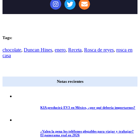
Tags:
chocolate
,
Duncan Hines
,
enero
,
Receta
,
Rosca de reyes
,
rosca en
casa
Notas recientes
KIA producirá EV3 en México, ¿por qué debería importarnos?
¿Valen la pena los teléfonos plegables para viajar y trabajar?
El panorama real en 2026