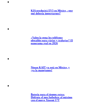
KIA producirá EV3 en México, ¿por
qué debería importarnos?
¿Valen la pena los teléfonos
plegables para viajar y trabajar? El
panorama real en 2026
Nissan KAIT ya está en México, y
¡ya la manejamos!
Batería para el tiempo extra:
Disfruta el mes futbolero al máximo
con el nuevo Xiaomi 17T