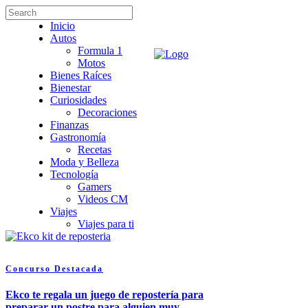
Inicio
Autos
Formula 1
Motos
Bienes Raíces
Bienestar
Curiosidades
Decoraciones
Finanzas
Gastronomía
Recetas
Moda y Belleza
Tecnología
Gamers
Videos CM
Viajes
Viajes para ti
Concurso
Destacada
Ekco te regala un juego de repostería para
preparar un postre para alguien muy