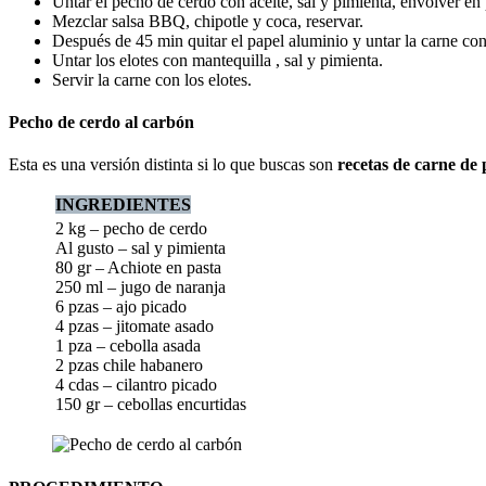
Untar el pecho de cerdo con aceite, sal y pimienta, envolver en 
Mezclar salsa BBQ, chipotle y coca, reservar.
Después de 45 min quitar el papel aluminio y untar la carne con 
Untar los elotes con mantequilla , sal y pimienta.
Servir la carne con los elotes.
Pecho de cerdo al carbón
Esta es una versión distinta si lo que buscas son
recetas de carne de
INGREDIENTES
2 kg – pecho de cerdo
Al gusto – sal y pimienta
80 gr – Achiote en pasta
250 ml – jugo de naranja
6 pzas – ajo picado
4 pzas – jitomate asado
1 pza – cebolla asada
2 pzas chile habanero
4 cdas – cilantro picado
150 gr – cebollas encurtidas