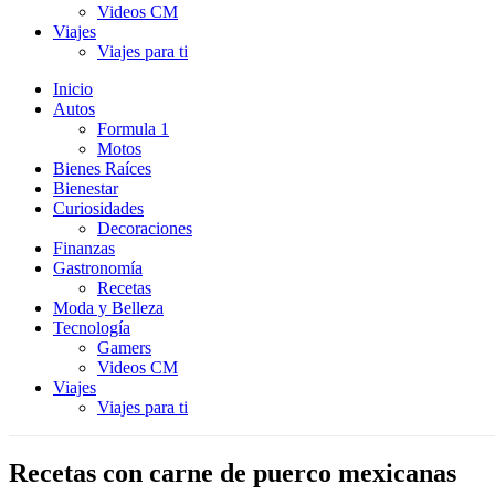
Videos CM
Viajes
Viajes para ti
Inicio
Autos
Formula 1
Motos
Bienes Raíces
Bienestar
Curiosidades
Decoraciones
Finanzas
Gastronomía
Recetas
Moda y Belleza
Tecnología
Gamers
Videos CM
Viajes
Viajes para ti
Recetas con carne de puerco mexicanas