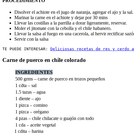
PROCEDIMIENTO
Disolver el achiote en el jugo de naranja, agregar el ajo y la sal.
Marinar la carne en el achiote y dejar por 30 mins
Llevar las costillas a la parrilla a dorar ligeramente, reservar.
Moler el jitomate con la cebolla y el chile habanero.
Llevar la salsa al fuego en una cacerola, al hervir rectificar saz
Servir con la salsa
TE PUEDE INTERESAR: 
Deliciosas recetas de res y cerdo a
Carne de puerco en chile colorado
INGREDIENTES
500 grms – carne de puerco en trozos pequeños
1 cdta – sal
1.5 tazas – agua
1 diente – ajo
1 pizca – comino
1 pizca – orégano
4 pzas – chile chilacate o guajón con todo
1 cda – aceite vegetal
1 cdita – harina