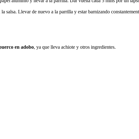
papel aluminio y llevar a la parrilla. Dar vuelta cada 5 mins por un lap
la salsa. Llevar de nuevo a la parrilla y estar barnizando constantement
 puerco en adobo
, ya que lleva achiote y otros ingredientes.