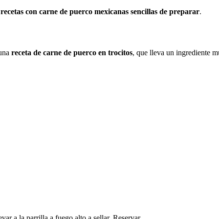
s
recetas con carne de puerco mexicanas sencillas de preparar
.
 una
receta de carne de puerco en trocitos
, que lleva un ingrediente m
ar a la parrilla a fuego alto a sellar. Reservar.