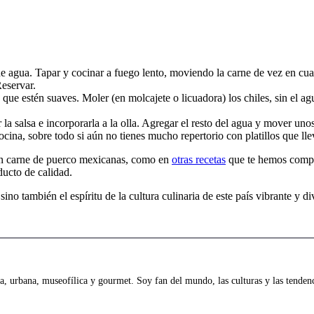
 de agua. Tapar y cocinar a fuego lento, moviendo la carne de vez en cu
Reservar.
ue estén suaves. Moler (en molcajete o licuadora) los chiles, sin el agua
la salsa e incorporarla a la olla. Agregar el resto del agua y mover uno
ocina, sobre todo si aún no tienes mucho repertorio con platillos que ll
 con carne de puerco mexicanas, como en
otras recetas
que te hemos compa
ducto de calidad.
no también el espíritu de la cultura culinaria de este país vibrante y di
 urbana, museofílica y gourmet. Soy fan del mundo, las culturas y las tendenci