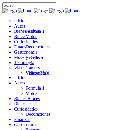
Inicio
Autos
Bienes Raíces
Formula 1
Bienestar
Motos
Curiosidades
Finanzas
Decoraciones
Gastronomía
Moda y Belleza
Recetas
Tecnología
Viajes
Gamers
Videos CM
Viajes para ti
Inicio
Autos
Formula 1
Motos
Bienes Raíces
Bienestar
Curiosidades
Decoraciones
Finanzas
Gastronomía
Recetas