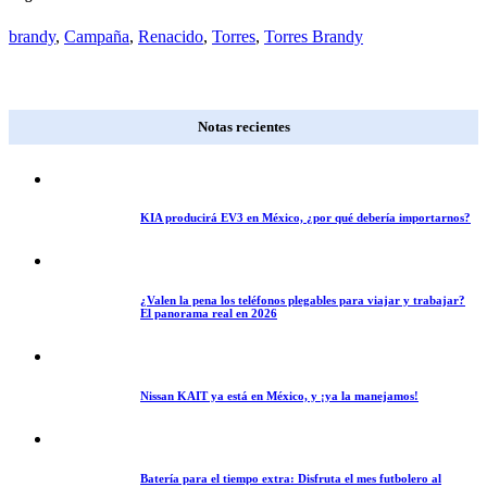
brandy
,
Campaña
,
Renacido
,
Torres
,
Torres Brandy
Notas recientes
KIA producirá EV3 en México, ¿por qué debería importarnos?
¿Valen la pena los teléfonos plegables para viajar y trabajar?
El panorama real en 2026
Nissan KAIT ya está en México, y ¡ya la manejamos!
Batería para el tiempo extra: Disfruta el mes futbolero al