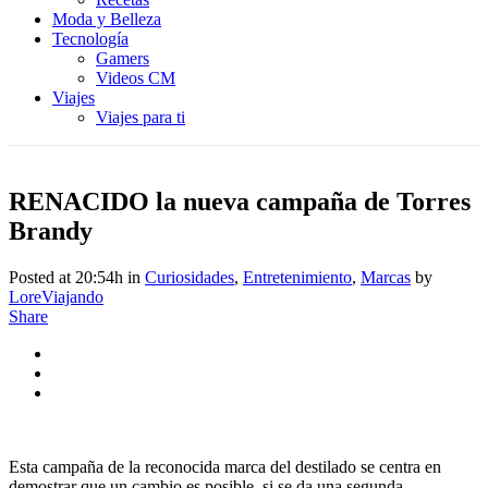
Moda y Belleza
Tecnología
Gamers
Videos CM
Viajes
Viajes para ti
RENACIDO la nueva campaña de Torres
Brandy
Posted at 20:54h
in
Curiosidades
,
Entretenimiento
,
Marcas
by
LoreViajando
Share
Esta campaña de la reconocida marca del destilado se centra en
demostrar que un cambio es posible, si se da una segunda