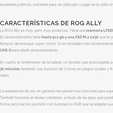
excelente potencia, suficiente para ver películas o jugar en la calle si
CARACTERÍSTICAS DE ROG ALLY
La ROG Ally es muy, pero muy poderosa. Tiene una
memoria LPDDR5
En almacenamiento tiene
hasta 512 gb y una SSD M.2 2230
que te p
tiempos de arranque super cortos. Si se necesitara más almacenami
UHS-II
para añadir almacenamiento.
En cuanto al rendimiento de la batería, no tendrás que preocuparte 
30 minutos
, teniendo una duración de 2 horas en juegos locales y 
video.
La experiencia de uso en general me parece muy funcional para aque
También funciona en tareas cotidianas, a través de las apps que pue
forma personal los
joysticks
con iluminación RGB que se adaptan a al