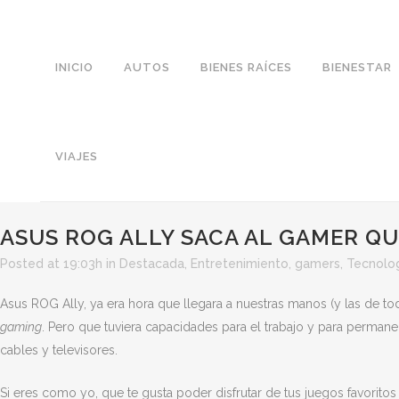
INICIO
AUTOS
BIENES RAÍCES
BIENESTAR
VIAJES
ASUS ROG ALLY SACA AL GAMER Q
Posted at 19:03h
in
Destacada
,
Entretenimiento
,
gamers
,
Tecnolo
Asus ROG Ally, ya era hora que llegara a nuestras manos (y las de 
gaming
. Pero que tuviera capacidades para el trabajo y para perma
cables y televisores.
Si eres como yo, que te gusta poder disfrutar de tus juegos favori