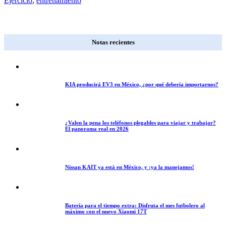
Ejercicio
,
entrenamiento
Notas recientes
KIA producirá EV3 en México, ¿por qué debería importarnos?
¿Valen la pena los teléfonos plegables para viajar y trabajar?
El panorama real en 2026
Nissan KAIT ya está en México, y ¡ya la manejamos!
Batería para el tiempo extra: Disfruta el mes futbolero al
máximo con el nuevo Xiaomi 17T