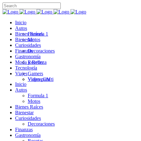
Inicio
Autos
Bienes Raíces
Formula 1
Bienestar
Motos
Curiosidades
Finanzas
Decoraciones
Gastronomía
Moda y Belleza
Recetas
Tecnología
Viajes
Gamers
Videos CM
Viajes para ti
Inicio
Autos
Formula 1
Motos
Bienes Raíces
Bienestar
Curiosidades
Decoraciones
Finanzas
Gastronomía
Recetas