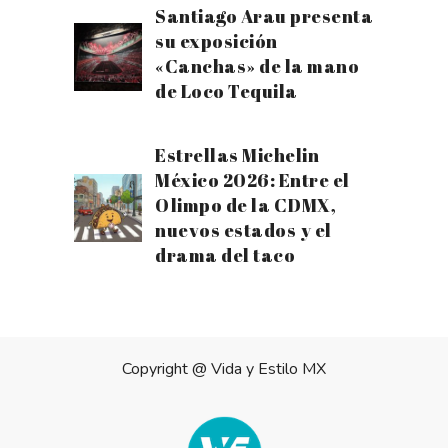
Santiago Arau presenta
su exposición
«Canchas» de la mano
de Loco Tequila
Estrellas Michelin
México 2026: Entre el
Olimpo de la CDMX,
nuevos estados y el
drama del taco
Copyright @
Vida y Estilo MX