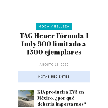
MODA Y BELLEZA
TAG Heuer Fórmula 1
Indy 500 limitado a
1500 ejemplares
AGOSTO 16, 2020
NOTAS RECIENTES
KIA producirá EV3 en
México, ¿por qué
debería importarnos?