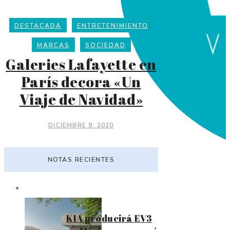
DESTACADA
ENTRETENIMIENTO
MARCAS
SOCIEDAD
Galeries Lafayette en
París decora «Un
Viaje de Navidad»
DICIEMBRE 9, 2020
NOTAS RECIENTES
KIA producirá EV3