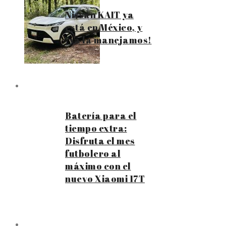
Nissan KAIT ya
está en México, y
¡ya la manejamos!
Batería para el
tiempo extra:
Disfruta el mes
futbolero al
máximo con el
nuevo Xiaomi 17T