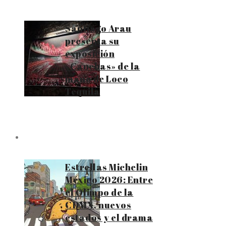
Santiago Arau
presenta su
exposición
«Canchas» de la
mano de Loco
Tequila
Estrellas Michelin
México 2026: Entre
el Olimpo de la
CDMX, nuevos
estados y el drama