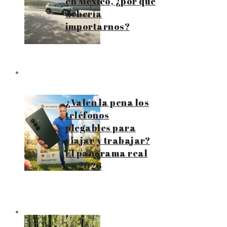
en México, ¿por qué
debería
importarnos?
¿Valen la pena los
teléfonos
plegables para
viajar y trabajar?
El panorama real
en 2026