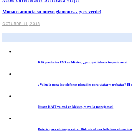
Autos
Curiosidades
Destacada
Viajes
Mónaco anuncia su nuevo glamour… ¡y es verde!
OCTUBRE 11, 2018
KIA producirá EV3 en México, ¿por qué debería importarnos?
¿Valen la pena los teléfonos plegables para viajar y trabajar? E
Nissan KAIT ya está en México, y ¡ya la manejamos!
Batería para el tiempo extra: Disfruta el mes futbolero al máxim