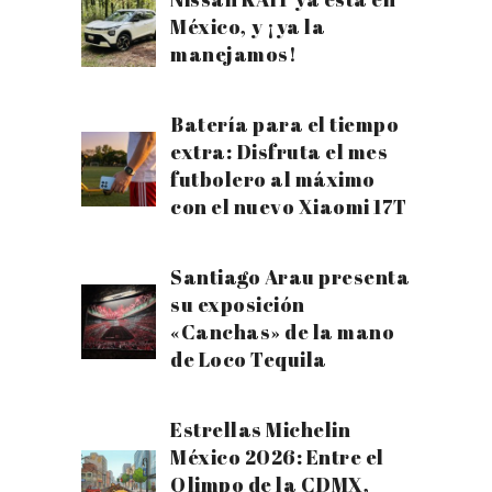
México, y ¡ya la
manejamos!
Batería para el tiempo
extra: Disfruta el mes
futbolero al máximo
con el nuevo Xiaomi 17T
Santiago Arau presenta
su exposición
«Canchas» de la mano
de Loco Tequila
Estrellas Michelin
México 2026: Entre el
Olimpo de la CDMX,