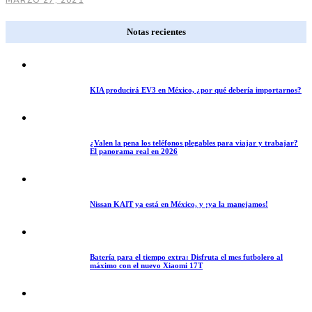
Notas recientes
KIA producirá EV3 en México, ¿por qué debería importarnos?
¿Valen la pena los teléfonos plegables para viajar y trabajar?
El panorama real en 2026
Nissan KAIT ya está en México, y ¡ya la manejamos!
Batería para el tiempo extra: Disfruta el mes futbolero al
máximo con el nuevo Xiaomi 17T