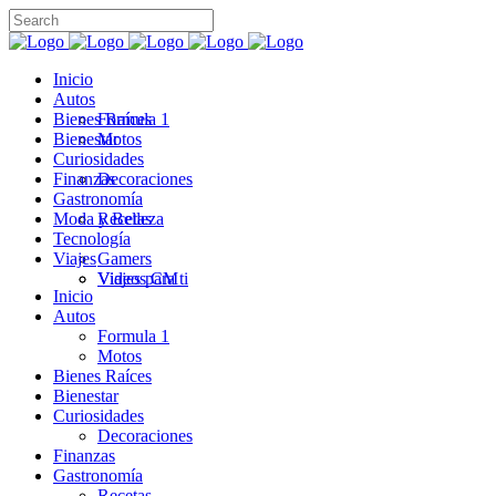
Inicio
Autos
Bienes Raíces
Formula 1
Bienestar
Motos
Curiosidades
Finanzas
Decoraciones
Gastronomía
Moda y Belleza
Recetas
Tecnología
Viajes
Gamers
Videos CM
Viajes para ti
Inicio
Autos
Formula 1
Motos
Bienes Raíces
Bienestar
Curiosidades
Decoraciones
Finanzas
Gastronomía
Recetas