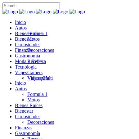
Inicio
Autos
Bienes Raíces
Formula 1
Bienestar
Motos
Curiosidades
Finanzas
Decoraciones
Gastronomía
Moda y Belleza
Recetas
Tecnología
Viajes
Gamers
Videos CM
Viajes para ti
Inicio
Autos
Formula 1
Motos
Bienes Raíces
Bienestar
Curiosidades
Decoraciones
Finanzas
Gastronomía
Recetas