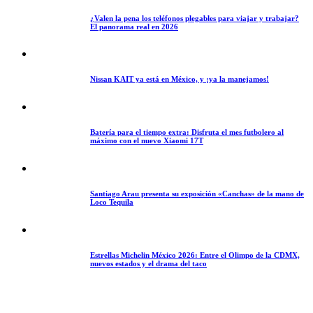
¿Valen la pena los teléfonos plegables para viajar y trabajar?
El panorama real en 2026
Nissan KAIT ya está en México, y ¡ya la manejamos!
Batería para el tiempo extra: Disfruta el mes futbolero al
máximo con el nuevo Xiaomi 17T
Santiago Arau presenta su exposición «Canchas» de la mano de
Loco Tequila
Estrellas Michelin México 2026: Entre el Olimpo de la CDMX,
nuevos estados y el drama del taco