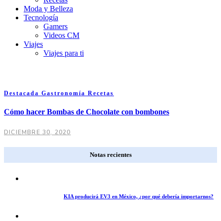
Moda y Belleza
Tecnología
Gamers
Videos CM
Viajes
Viajes para ti
Destacada
Gastronomía
Recetas
Cómo hacer Bombas de Chocolate con bombones
DICIEMBRE 30, 2020
Notas recientes
KIA producirá EV3 en México, ¿por qué debería importarnos?