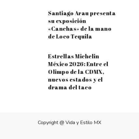
Santiago Arau presenta
su exposición
«Canchas» de la mano
de Loco Tequila
Estrellas Michelin
México 2026: Entre el
Olimpo de la CDMX,
nuevos estados y el
drama del taco
Copyright @
Vida y Estilo MX