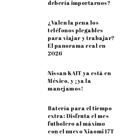
debería importarnos?
¿Valen la pena los
teléfonos plegables
para viajar y trabajar?
El panorama real en
2026
Nissan KAIT ya está en
México, y ¡ya la
manejamos!
Batería para el tiempo
extra: Disfruta el mes
futbolero al máximo
con el nuevo Xiaomi 17T