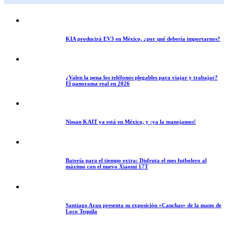
KIA producirá EV3 en México, ¿por qué debería importarnos?
¿Valen la pena los teléfonos plegables para viajar y trabajar?
El panorama real en 2026
Nissan KAIT ya está en México, y ¡ya la manejamos!
Batería para el tiempo extra: Disfruta el mes futbolero al
máximo con el nuevo Xiaomi 17T
Santiago Arau presenta su exposición «Canchas» de la mano de
Loco Tequila