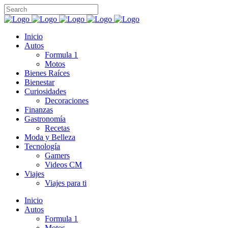
Inicio
Autos
Formula 1
Motos
Bienes Raíces
Bienestar
Curiosidades
Decoraciones
Finanzas
Gastronomía
Recetas
Moda y Belleza
Tecnología
Gamers
Videos CM
Viajes
Viajes para ti
Inicio
Autos
Formula 1
Motos