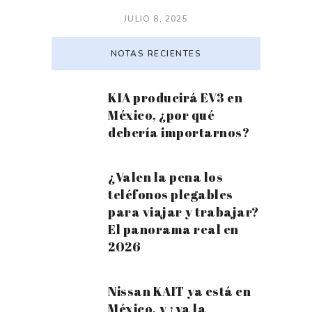
JULIO 8, 2025
NOTAS RECIENTES
KIA producirá EV3 en
México, ¿por qué
debería importarnos?
¿Valen la pena los
teléfonos plegables
para viajar y trabajar?
El panorama real en
2026
Nissan KAIT ya está en
México, y ¡ya la