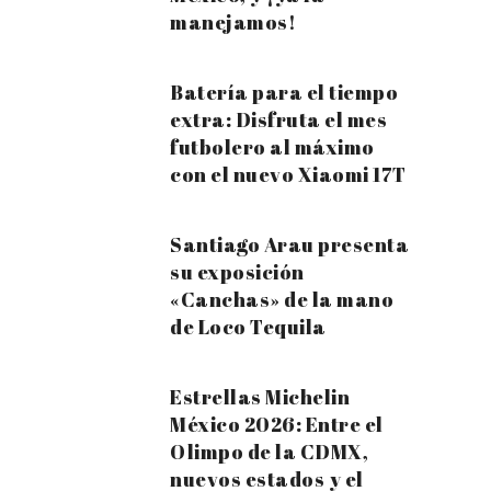
manejamos!
Batería para el tiempo
extra: Disfruta el mes
futbolero al máximo
con el nuevo Xiaomi 17T
Santiago Arau presenta
su exposición
«Canchas» de la mano
de Loco Tequila
Estrellas Michelin
México 2026: Entre el
Olimpo de la CDMX,
nuevos estados y el