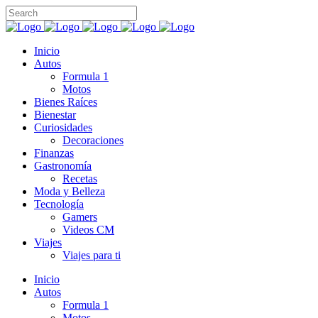
Inicio
Autos
Formula 1
Motos
Bienes Raíces
Bienestar
Curiosidades
Decoraciones
Finanzas
Gastronomía
Recetas
Moda y Belleza
Tecnología
Gamers
Videos CM
Viajes
Viajes para ti
Inicio
Autos
Formula 1
Motos