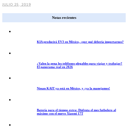
JULIO 25, 2019
Notas recientes
KIA producirá EV3 en México, ¿por qué debería importarnos?
¿Valen la pena los teléfonos plegables para viajar y trabajar?
El panorama real en 2026
Nissan KAIT ya está en México, y ¡ya la manejamos!
Batería para el tiempo extra: Disfruta el mes futbolero al
máximo con el nuevo Xiaomi 17T