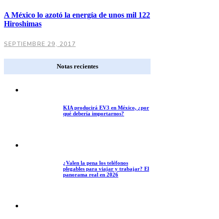
A México lo azotó la energía de unos mil 122
Hiroshimas
SEPTIEMBRE 29, 2017
Notas recientes
KIA producirá EV3 en México, ¿por
qué debería importarnos?
¿Valen la pena los teléfonos
plegables para viajar y trabajar? El
panorama real en 2026