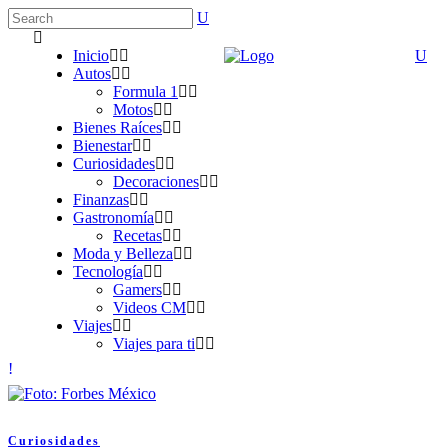
Inicio
Autos
Formula 1
Motos
Bienes Raíces
Bienestar
Curiosidades
Decoraciones
Finanzas
Gastronomía
Recetas
Moda y Belleza
Tecnología
Gamers
Videos CM
Viajes
Viajes para ti
Curiosidades