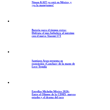
Nissan KAIT ya está en México, y
¡ya la manejamos!
Batería para el tiempo extra:
Disfruta el mes futbolero al máximo
con el nuevo Xiaomi 17T
Santiago Arau presenta su
exposición «Canchas» de la mano de
Loco Tequila
Estrellas Michelin México 2026:
Entre el Olimpo de la CDMX, nuevos
estados y el drama del taco