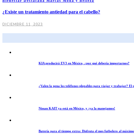
Bienestar
Destacada
Marcas
Moda y Belleza
¿Existe un tratamiento antiedad para el cabello?
DICIEMBRE 11, 2023
KIA producirá EV3 en México, ¿por qué debería importarnos?
¿Valen la pena los teléfonos plegables para viajar y trabajar? E
Nissan KAIT ya está en México, y ¡ya la manejamos!
Batería para el tiempo extra: Disfruta el mes futbolero al máxim