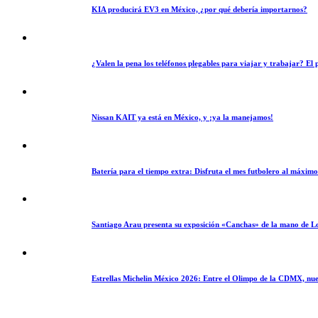
KIA producirá EV3 en México, ¿por qué debería importarnos?
¿Valen la pena los teléfonos plegables para viajar y trabajar? E
Nissan KAIT ya está en México, y ¡ya la manejamos!
Batería para el tiempo extra: Disfruta el mes futbolero al máxim
Santiago Arau presenta su exposición «Canchas» de la mano de L
Estrellas Michelin México 2026: Entre el Olimpo de la CDMX, nue