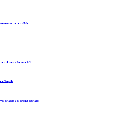
l panorama real en 2026
o con el nuevo Xiaomi 17T
oco Tequila
vos estados y el drama del taco