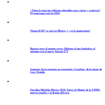
¿Valen la pena los teléfonos plegables para viajar y trabajar?
El panorama real en 2026
Nissan KAIT ya está en México, y ¡ya la manejamos!
Batería para el tiempo extra: Disfruta el mes futbolero al
máximo con el nuevo Xiaomi 17T
Santiago Arau presenta su exposición «Canchas» de la mano de
Loco Tequila
Estrellas Michelin México 2026: Entre el Olimpo de la CDMX,
nuevos estados y el drama del taco