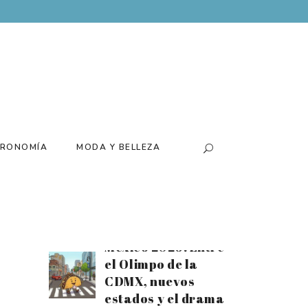
Batería para el
tiempo extra:
Disfruta el mes
futbolero al
máximo con el
nuevo Xiaomi 17T
Santiago Arau
presenta su
RONOMÍA
MODA Y BELLEZA
exposición
«Canchas» de la
mano de Loco
Tequila
Estrellas Michelin
México 2026: Entre
el Olimpo de la
CDMX, nuevos
estados y el drama