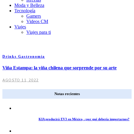
Moda y Belleza
Tecnología
Gamers
Videos CM
Viajes
Viajes para ti
Drinks
Gastronomía
Viña Estampa: la viña chilena que sorprende por su arte
AGOSTO 11, 2022
Notas recientes
KIA producirá EV3 en México, ¿por qué debería importarnos?