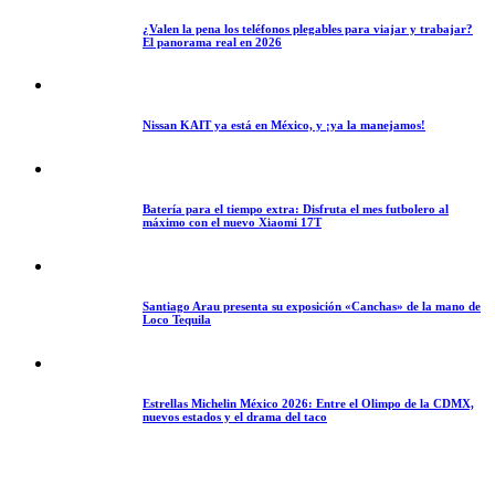
¿Valen la pena los teléfonos plegables para viajar y trabajar?
El panorama real en 2026
Nissan KAIT ya está en México, y ¡ya la manejamos!
Batería para el tiempo extra: Disfruta el mes futbolero al
máximo con el nuevo Xiaomi 17T
Santiago Arau presenta su exposición «Canchas» de la mano de
Loco Tequila
Estrellas Michelin México 2026: Entre el Olimpo de la CDMX,
nuevos estados y el drama del taco