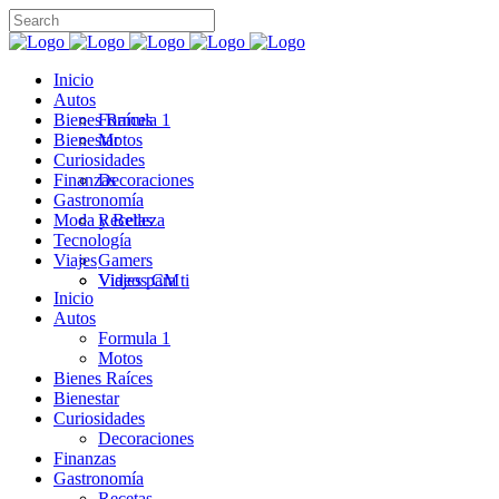
Inicio
Autos
Bienes Raíces
Formula 1
Bienestar
Motos
Curiosidades
Finanzas
Decoraciones
Gastronomía
Moda y Belleza
Recetas
Tecnología
Viajes
Gamers
Videos CM
Viajes para ti
Inicio
Autos
Formula 1
Motos
Bienes Raíces
Bienestar
Curiosidades
Decoraciones
Finanzas
Gastronomía
Recetas