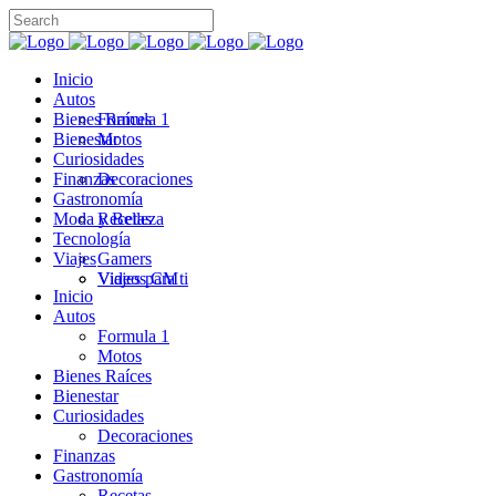
Inicio
Autos
Bienes Raíces
Formula 1
Bienestar
Motos
Curiosidades
Finanzas
Decoraciones
Gastronomía
Moda y Belleza
Recetas
Tecnología
Viajes
Gamers
Videos CM
Viajes para ti
Inicio
Autos
Formula 1
Motos
Bienes Raíces
Bienestar
Curiosidades
Decoraciones
Finanzas
Gastronomía
Recetas