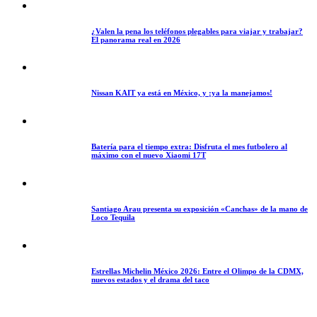
¿Valen la pena los teléfonos plegables para viajar y trabajar?
El panorama real en 2026
Nissan KAIT ya está en México, y ¡ya la manejamos!
Batería para el tiempo extra: Disfruta el mes futbolero al
máximo con el nuevo Xiaomi 17T
Santiago Arau presenta su exposición «Canchas» de la mano de
Loco Tequila
Estrellas Michelin México 2026: Entre el Olimpo de la CDMX,
nuevos estados y el drama del taco