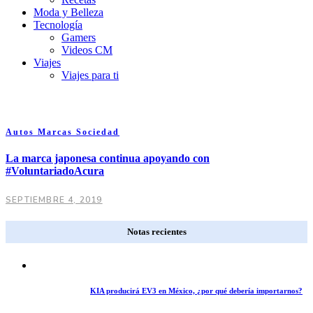
Moda y Belleza
Tecnología
Gamers
Videos CM
Viajes
Viajes para ti
Autos
Marcas
Sociedad
La marca japonesa continua apoyando con
#VoluntariadoAcura
SEPTIEMBRE 4, 2019
Notas recientes
KIA producirá EV3 en México, ¿por qué debería importarnos?