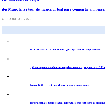
Entretenimiento
Viajes
ibis Music lanza tour de música virtual para compartir un mens
OCTUBRE 31, 2020
KIA producirá EV3 en México, ¿por qué debería importarnos?
¿Valen la pena los teléfonos plegables para viajar y trabajar? E
Nissan KAIT ya está en México, y ¡ya la manejamos!
Batería para el tiempo extra: Disfruta el mes futbolero al máxim