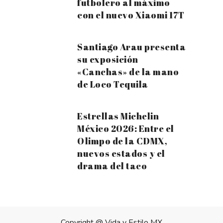
futbolero al máximo
con el nuevo Xiaomi 17T
Santiago Arau presenta
su exposición
«Canchas» de la mano
de Loco Tequila
Estrellas Michelin
México 2026: Entre el
Olimpo de la CDMX,
nuevos estados y el
drama del taco
Copyright @
Vida y Estilo MX