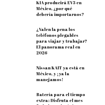
KIA producirá EV3 en
México, ¿por qué
debería importarnos?
¿Valen la pena los
teléfonos plegables
para viajar y trabajar?
El panorama real en
2026
Nissan KAIT ya está en
México, y ¡ya la
manejamos!
Batería para el tiempo
extra: Disfruta el mes