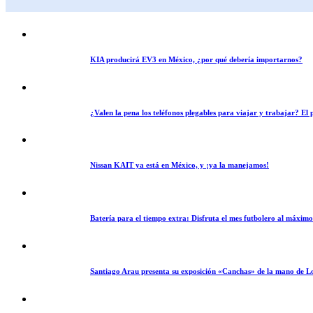
KIA producirá EV3 en México, ¿por qué debería importarnos?
¿Valen la pena los teléfonos plegables para viajar y trabajar? E
Nissan KAIT ya está en México, y ¡ya la manejamos!
Batería para el tiempo extra: Disfruta el mes futbolero al máxim
Santiago Arau presenta su exposición «Canchas» de la mano de L