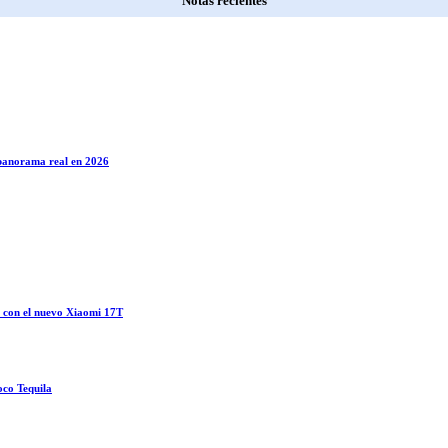
Notas recientes
l panorama real en 2026
o con el nuevo Xiaomi 17T
oco Tequila