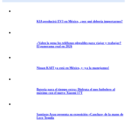
KIA producirá EV3 en México, ¿por qué debería importarnos?
¿Valen la pena los teléfonos plegables para viajar y trabajar?
El panorama real en 2026
Nissan KAIT ya está en México, y ¡ya la manejamos!
Batería para el tiempo extra: Disfruta el mes futbolero al
máximo con el nuevo Xiaomi 17T
Santiago Arau presenta su exposición «Canchas» de la mano de
Loco Tequila