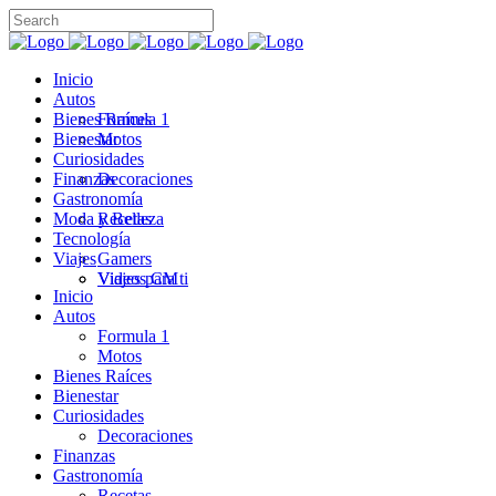
Inicio
Autos
Bienes Raíces
Formula 1
Bienestar
Motos
Curiosidades
Finanzas
Decoraciones
Gastronomía
Moda y Belleza
Recetas
Tecnología
Viajes
Gamers
Videos CM
Viajes para ti
Inicio
Autos
Formula 1
Motos
Bienes Raíces
Bienestar
Curiosidades
Decoraciones
Finanzas
Gastronomía
Recetas