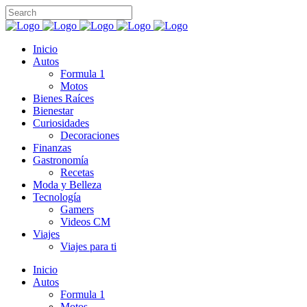
Inicio
Autos
Formula 1
Motos
Bienes Raíces
Bienestar
Curiosidades
Decoraciones
Finanzas
Gastronomía
Recetas
Moda y Belleza
Tecnología
Gamers
Videos CM
Viajes
Viajes para ti
Inicio
Autos
Formula 1
Motos