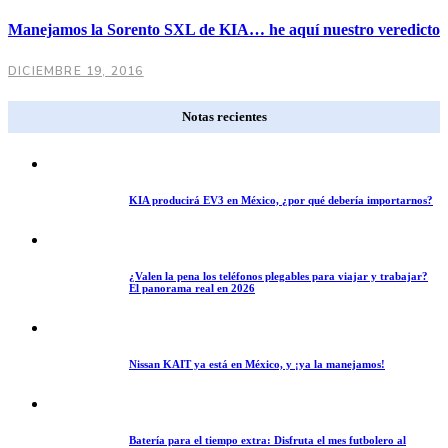
Manejamos la Sorento SXL de KIA… he aquí nuestro veredicto
DICIEMBRE 19, 2016
Notas recientes
KIA producirá EV3 en México, ¿por qué debería importarnos?
¿Valen la pena los teléfonos plegables para viajar y trabajar?
El panorama real en 2026
Nissan KAIT ya está en México, y ¡ya la manejamos!
Batería para el tiempo extra: Disfruta el mes futbolero al