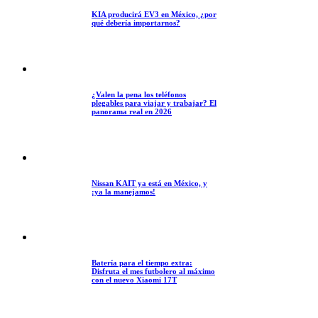
KIA producirá EV3 en México, ¿por
qué debería importarnos?
¿Valen la pena los teléfonos
plegables para viajar y trabajar? El
panorama real en 2026
Nissan KAIT ya está en México, y
¡ya la manejamos!
Batería para el tiempo extra:
Disfruta el mes futbolero al máximo
con el nuevo Xiaomi 17T