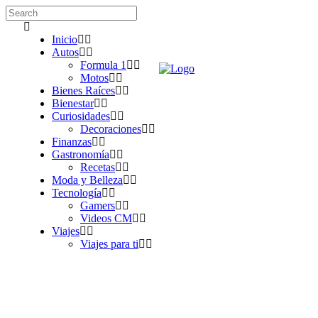
Inicio
Autos
Formula 1
Motos
Bienes Raíces
Bienestar
Curiosidades
Decoraciones
Finanzas
Gastronomía
Recetas
Moda y Belleza
Tecnología
Gamers
Videos CM
Viajes
Viajes para ti