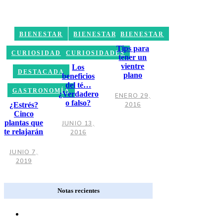
BIENESTAR
BIENESTAR
BIENESTAR
Tips para
CURIOSIDADES
CURIOSIDADES
tener un
vientre
Los
DESTACADA
plano
beneficios
del té…
GASTRONOMÍA
¿Verdadero
ENERO 29,
o falso?
¿Estrés?
2016
Cinco
plantas que
JUNIO 13,
te relajarán
2016
JUNIO 7,
2019
Notas recientes