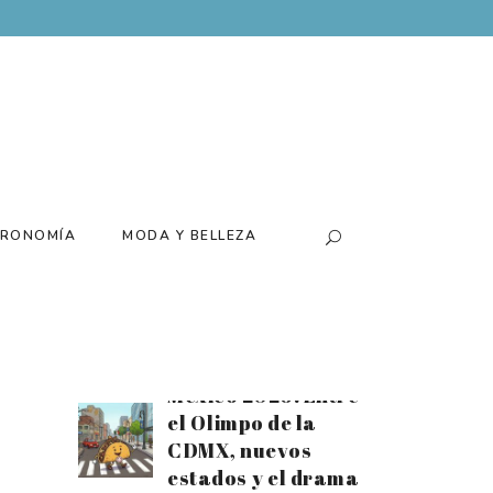
Batería para el
tiempo extra:
Disfruta el mes
futbolero al
máximo con el
nuevo Xiaomi 17T
Santiago Arau
presenta su
RONOMÍA
MODA Y BELLEZA
exposición
«Canchas» de la
mano de Loco
Tequila
Estrellas Michelin
México 2026: Entre
el Olimpo de la
CDMX, nuevos
estados y el drama