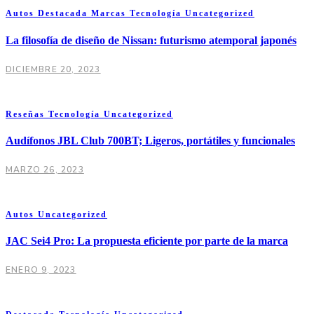
Autos
Destacada
Marcas
Tecnología
Uncategorized
La filosofía de diseño de Nissan: futurismo atemporal japonés
DICIEMBRE 20, 2023
Reseñas
Tecnología
Uncategorized
Audífonos JBL Club 700BT; Ligeros, portátiles y funcionales
MARZO 26, 2023
Autos
Uncategorized
JAC Sei4 Pro: La propuesta eficiente por parte de la marca
ENERO 9, 2023