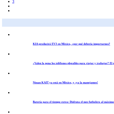
3
KIA producirá EV3 en México, ¿por qué debería importarnos?
¿Valen la pena los teléfonos plegables para viajar y trabajar? E
Nissan KAIT ya está en México, y ¡ya la manejamos!
Batería para el tiempo extra: Disfruta el mes futbolero al máxim