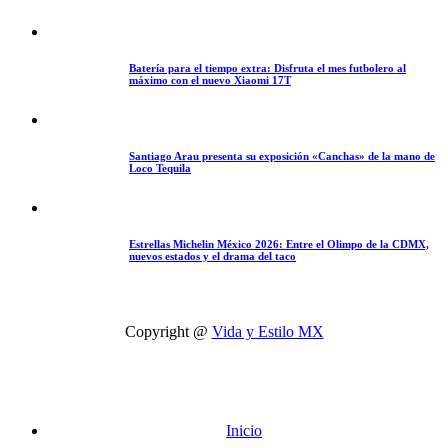
Batería para el tiempo extra: Disfruta el mes futbolero al
máximo con el nuevo Xiaomi 17T
Santiago Arau presenta su exposición «Canchas» de la mano de
Loco Tequila
Estrellas Michelin México 2026: Entre el Olimpo de la CDMX,
nuevos estados y el drama del taco
Copyright @
Vida y Estilo MX
Inicio