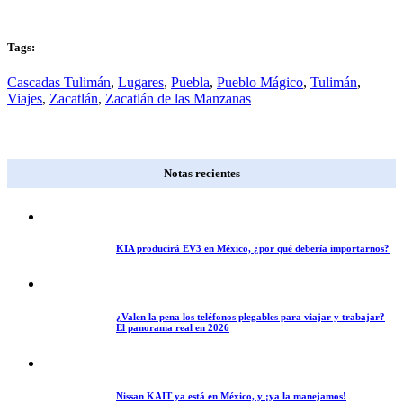
Tags:
Cascadas Tulimán
,
Lugares
,
Puebla
,
Pueblo Mágico
,
Tulimán
,
Viajes
,
Zacatlán
,
Zacatlán de las Manzanas
Notas recientes
KIA producirá EV3 en México, ¿por qué debería importarnos?
¿Valen la pena los teléfonos plegables para viajar y trabajar?
El panorama real en 2026
Nissan KAIT ya está en México, y ¡ya la manejamos!