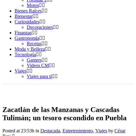
Motos
Bienes Raíces
Bienestar
Curiosidades
Decoraciones
Finanzas
Gastronomía
Recetas
Moda y Belleza
Tecnología
Gamers
Videos CM
Viajes
Viajes para ti
Zacatlán de las Manzanas y Cascadas
Tulimán; un tesoro escondido en Puebla
Posted at 23:53h
in
Destacada
,
Entretenimiento
,
Viajes
by
César