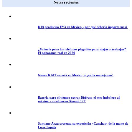
Notas recientes
KIA producirá EV3 en México, ¿por qué debería importarnos?
¿Valen la pena los teléfonos plegables para viajar y trabajar?
El panorama real en 2026
Nissan KAIT ya está en México, y ¡ya la manejamos!
Batería para el tiempo extra: Disfruta el mes futbolero al
máximo con el nuevo Xiaomi 17T
Santiago Arau presenta su exposición «Canchas» de la mano de
Loco Tequila