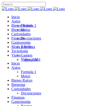
Inicio
Autos
Bienes Raíces
Formula 1
Bienestar
Motos
Curiosidades
Finanzas
Decoraciones
Gastronomía
Moda y Belleza
Recetas
Tecnología
Viajes
Gamers
Videos CM
Viajes para ti
Inicio
Autos
Formula 1
Motos
Bienes Raíces
Bienestar
Curiosidades
Decoraciones
Finanzas
Gastronomía
Recetas